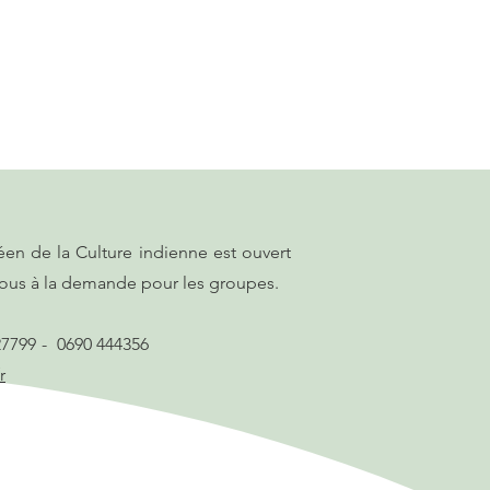
n de la Culture indienne est ouvert
vous à la demande pour les groupes.
0690 727799 - 0690 444356
r