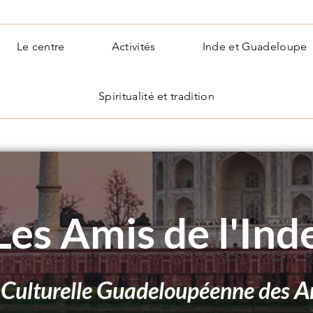
Le centre
Activités
Inde et Guadeloupe
Spiritualité et tradition
Les Amis de l'Ind
C
G
A
n
ulturelle
uadeloupéenne
des