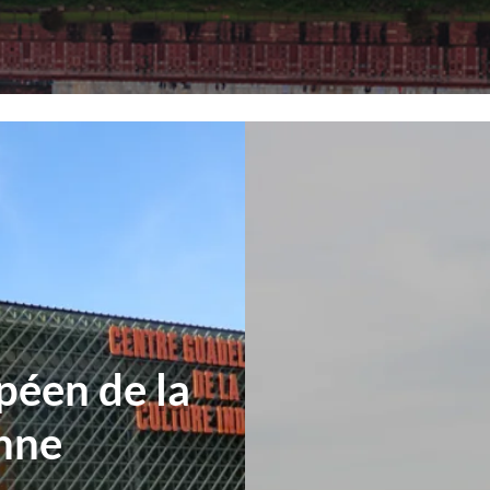
péen de la
enne