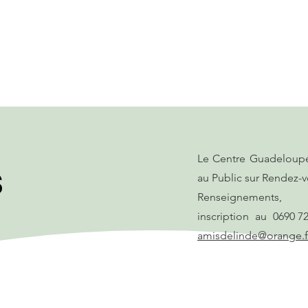
Le Centre Guadeloupée
s
au Public sur Rendez-
Renseignements,
inscription au 
amisdelinde@orange.f