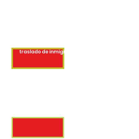
2006
Diciembre 2006 - Simulaciones de
traslado de inmigrantes
2009
dia internacional de la no violencia