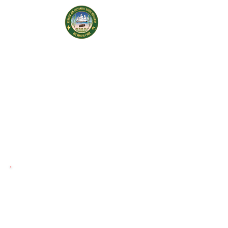
ENCUENTRA LAS FOTOS,
PROGRAMAS y CUENTOS
DE EVENTOS ANTERIORES
como documentos pdf
para ver o descargar
2005
Reconstrucción del aterrizaje de
Aurélie