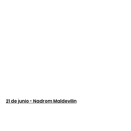
2014
dia internacional de la no violencia
160 años de presencia india en
Guadalupe
Más ...
21 de junio - Nadrom Maldevilin
14 de agosto - Drawinggou Sadrom