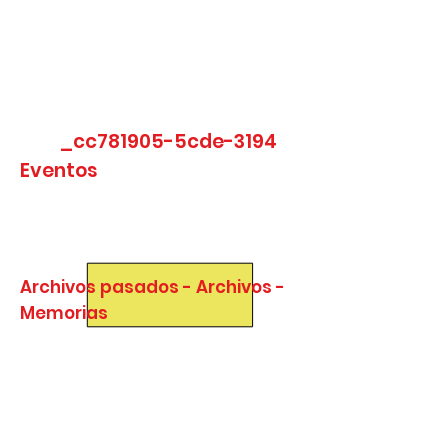
2004
_cc781905-5cde-3194
Eventos
Archivos pasados - Archivos -
Memorias
Conmemoración del 150 aniversario
de la llegada de los primeros indios a
Guadalupe