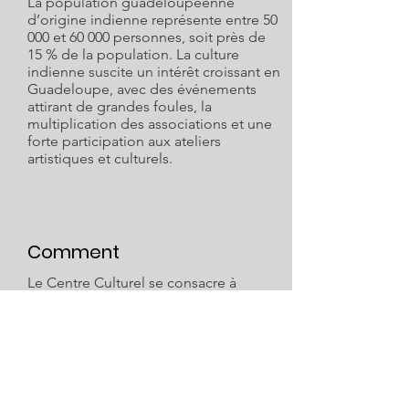
La population guadeloupéenne
d’origine indienne représente entre 50
000 et 60 000 personnes, soit près de
15 % de la population. La culture
indienne suscite un intérêt croissant en
Guadeloupe, avec des événements
attirant de grandes foules, la
multiplication des associations et une
forte participation aux ateliers
artistiques et culturels.
Comment
Le Centre Culturel se consacre à
promouvoir les langues indiennes à
travers des ateliers. Ce centre sert
également de lieu d’exposition du
patrimoine de l’Association. Il offre une
bibliothèque regroupant des ouvrages
variés sur les Indiens et un espace
dédié à la recherche sur l’histoire des